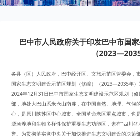
巴中市人民政府关于印发巴中市国家
（2023—20
各县（区）人民政府，巴中经开区、文旅示范区管委会，市级各部门、直属事业单位，有关单位：现将《巴中市国家生态文明建设示范区规划（修编）（2023—2035年）》印发给你们，请认真贯彻实施。巴中市人民政府2024年12月31日巴中市国家生态文明建设示范区规划（修编）（2023—2035年）前言巴中市位于四川盆地东北部，地处大巴山系米仓山南麓，在中国自然、地理、气候的南北分界线上，是成都、重庆、西安三大城市几何中心，是原川陕苏区中心城市、全国革命老区重点城市，也是长江上游重要生态安全屏障的组成部分、国家重要水源涵养地和生物多样性保护重要生态功能区，素有“四川盆地北缘山地重要的生物基因库”“秦巴山区天然药库”等美誉。为贯彻落实党中央关于加快推进生态文明建设的决策部署，全面践行“绿水青山就是金山银山”理念，以高水平保护支撑高质量发展，促进人与自然和谐共生，巴中市于2018年启动国家生态文明建设示范市建设。在坚持市级统揽、全域推进的战略部署下，2022年11月19日，巴中市被正式授予“全国第六批国家生态文明建设示范区”荣誉称号，成为四川省首个上榜的地级市。在深入学习贯彻习近平新时代中国特色社会主义思想，全面落实党的二十大精神和省委十二届历次全会精神基础上，为进一步巩固提升国家生态文明建设示范区创建成果，中共巴中市委五届八次全会决定，以美丽巴中建设为统揽，以全国革命老区振兴发展示范市建设为抓手，以全省生态产品价值实现机制首批试点为契机，将巩固提升“国家生态文明建设示范区”纳入“一市四区三地”发展战略。由于《巴中市国家生态文明建设示范市规划（2018—2022年）》（以下简称上一轮规划）已到期，根据《生态文明建设示范区管理规程》（环办生态〔2024〕4号），对上一轮规划进行修编，制定《巴中市国家生态文明建设示范区规划（修编）（2023—2035年）》（以下简称《规划》），作为未来一段时期指导巴中市巩固提升国家生态文明建设成果的纲领性文件，持续推进巴中市在目标责任、生态安全、生态经济、生态文化、生态文明制度5大领域巩固提升国家生态文明建设示范区成果。《规划》范围为巴中市全域（两区三县），总面积12296.93平方公里。规划时限近期至2027年，远期展望至2035年。第一章现状分析（一）建设基础1.区域特征巴中市位于四川省东北部，秦岭—淮河南北分界线以南，属典型的盆周山区，地势北高南低，由北向南倾斜，与达州、南充、汉中、广元相邻，介于东经106°20′~107°49′，北纬31°15′~32°45′之间，总面积12296.93平方公里。全市下辖两区三县，2022年常住人口265.8万人，城镇化率47.34%，地区生产总值（GDP）765.01亿元，三次产业结构为25.1:25.7:49.2，是以农业为主的欠发达地区，工业基础薄弱。巴中市森林覆盖率63.18%，是名副其实的“天然氧吧”。全市生物资源丰富，有植物2000余种，动物400余种，是国家水源涵养和生物多样性保护重要生态功能区，也是国家“两屏三带”生态安全战略格局和生态安全屏障的重要组成部分，被联合国教科文组织誉为“四川盆地北缘山地重要生物基因库”。境内药材资源优质丰富，是我国三木药材之乡，素有“秦巴山区天然药库”的美誉。市域文化底蕴深厚，旅游资源富集，有诺水河珍稀水生动物、光雾山、诺水河、五台山猕猴、大小兰沟等自然保护区；是全国著名的第二大苏区—川陕革命根据地首府所在地，还是秦巴生态名城，红色文化、巴文化源远流长。天然气资源丰富，拥有优质的清洁能源。2.工作基础2018年启动国家生态文明建设示范市以来，巴中市深入践行绿色发展理念，全域推进生态文明示范创建。通过建立健全生态文明制度、改善提高生态环境质量、优化调整生态空间格局、加快发展绿色生态经济、构建山水宜居生态生活和弘扬巴中特色生态文化六大重点任务，落实到105个重点项目的具体实施，总投资316.17亿元。2022年成功创建“国家生态文明建设示范区”，全面完成上一轮规划的总体目标。县（区）级层面。全市两区三县实现国家、省级生态示范创建命名全覆盖，通江县、南江县为国家生态文明建设示范县，恩阳区、平昌县为全国“绿水青山就是金山银山”实践创新基地，巴州区为省级生态县。市级层面。以习近平生态文明思想为指引，全域推进国家生态文明建设示范市创建。到规划期末，在生态制度、生态安全、生态空间、生态经济、生态生活和生态文化六大领域取得显著成效。（1）规划指标全部达标参照《国家生态文明建设示范区建设指标（修订版）》（环办生态函〔2021〕353号），巴中市涉及的建设指标共36项，全部达标，具体见表1。（2）生态文明制度体系完备。坚持高位推进，构建生态优先新格局。坚持生态立市，将创建国家生态文明建设示范市纳入全市发展战略，上升为全市人民意志。层层压实生态环境保护责任，创新制定《市委、市政府领导班子成员生态环境保护工作责任清单》《巴中市生态环境保护工作推动不力约谈实施办法》《生态环境保护述职检视评议办法》等文件，全市生态环境党政同责考评连年位居全省前列。（3）生态环境治理成效明显。建立主要污染物联治、县（区）联防、监管部门联动的减污降碳攻坚机制，创新推行河道警长制和法检“两长”同庭办案，构建“专业化监督+恢复性司法+社会化治理”的环境监管大格局。成功申报入库EOD项目3个，融资到位资金1.76亿元。2022年，环境空气质量优良天数比率96.4%，PM2.5平均浓度28.0微克/立方米，综合指数排名全省第4，连续6年稳定达标。2023年国考断面水环境质量排名全国第74位，列全省第6位，创历史最好成绩。城市黑臭水体动态清零。累计建成生态、生产、生活相融的巴山田园综合体98个、全国美丽休闲乡村5个。（4）生态空间格局优化调整。严守生态环境底线，划定生态红线保护面积1673平方公里，强化生态环境分区管控并动态调整。优化产业布局，塑造南城北旅空间版图。建立自然保护区、森林公园、湿地公园、风景名胜区、地质公园等各类自然保护地16处，面积1988平方公里。严格落实林长制、河（湖）长制，统筹山水林田湖草系统治理。（5）生态资源价值转化迈入新阶段。4个县（区）获批国省有机产品认证示范区，打造“三品一标”农产品287个。推进“生态+旅游”，以世界地质公园和国家5A级旅游景区为龙头，打造观光体验、旅居康养、研学科考等业态，全市文旅产业增加值占GDP的比重最高达到18%。推进“生态+农业”，实施巴山肉牛、南江黄羊和茶叶“2+1”种养业优势大品种计划，坚持“区域品牌+企业品牌+产品品牌”联动，巴适巴食、南江黄羊、通江银耳品牌价值分别高达124亿元、33亿元、36亿元。2022年，巴中市实现农林牧渔业总产值345.55亿元。推进“生态+工业”，围绕“两瓶酒、一块肉、一瓶水”等优势产品，精耕细作特色农产品加工、食品饮料。江口醇、小角楼被评为“川酒十朵小金花”。积极探索绿色资源“变现”新模式，成立巴中两山生态资源资产经营有限公司，构建形成“市级总公司+县（区）子公司”1+5“母子联动、分工明晰、管理高效、运营规范”的营运格局，生态产品价值转化试点探索迈入新的实质性阶段。（6）山水宜居生态生活初步构建。补充环保基础设施短板，全市累计建成城镇污水管网1800余千米，改造城区老旧、雨污合流管网120余千米，城市污水收集率达75.04%，建成城市生态景观带，张家河段水环境质量全面改善。依托南阳林场，建成天马山森林康养度假区，2022年全年接待游客283.15万人次。倡导绿色生活方式，建设节约型政府，实施城镇生活垃圾分类减量化行动，投放新能源公交车140余台。中心城区绿化覆盖率47%，人均公园绿地面积17.88平方米，绿色建筑比例达88.6%，公共交通出行分担率超过50%，政府绿色采购比例达96.63%。积极推进绿色金融，创新组建巴中市绿色农业创新发展研究院，鼓励设立服务生态产品经营开发的绿色金融机构，全省首家“工行巴中晏阳初大道绿色支行”成功开业。（7）巴中特色生态文化得以弘扬。实施主流媒体引导工程，常态化宣传贯彻习近平生态文明思想，总结提炼典型案例18个，培树“全国生态文明奖获得者”“全国十大最美基层环保人”刘永涛、“全国最美护林员”景祥俊等生态环保铁军模范，创建节约型机关、绿色学校、绿色社区、绿色家庭，通过举办环中国自行车赛等多种形式有机融入国家生态文明建设示范区创建。（二）存在问题巴中市生态文明建设示范创建工作取得了可喜成绩，积累了较为丰富的成功经验，凝练了一些好的工作方法和机制，但还存在以下问题。1.生态资源价值转化尚需持续发力。巴中地处秦岭—淮河南北分界以南，北纬31°的独特气候孕育了巴中丰富的生物多样性，地方特色资源优势突出。通江银耳、青峪猪是国家地理标志保护产品，巴山肉牛、南江黄羊和茶叶具有区域影响力，野生药材资源蕴藏量达8万吨，是中国三木药材之乡。全市森林资源、湿地资源、旅游资源丰富，森林覆盖率63.18%，生态环境质量连年居全省前列。全市2022年GDP765.01亿元，经济总量偏小，处于全省后列，是典型的生态高地，经济洼地，生态资源价值转化与巴中市生态资源不匹配。2.污染防治攻坚战仍需持续深入。依据最新发布的《生态文明建设示范区（市）建设指标》（环办生态〔2024〕4号），巴中市需持续提升环境空气质量的优良天数比率、降低PM2.5浓度，以及提升地下水国控点位Ⅴ类水比例3个指标。一般工业固体废物综合利用率2022年较2021年有所下降，主要原因：一是细分到固体废物类别，污泥综合利用率不够高；二是按县（区）分，南江县一般工业固体废物产生量大，其中非金属矿采选业产生量最大，但综合利用量在全市占比连年下降，2022年综合利用率低于全市平均值。同时，在“一市四区三地”的战略驱动下，巴中将规模发展先进材料、能源化工、食品饮料、电子信息、医药健康5大主导产业，势必会增加污染排放物的总量。因此，仍需坚持精准治污、科学治污、依法治污，持续深入打好污染防治攻坚战。3.生物多样性保护面临较大压力。市域北部为秦巴山野生动物基因交流的关键廊道，森林生态系统存在退化隐患，进而引起生物多样性降低。同时全市以山地、丘陵为主，水土流失占土地总面积的40.49%，尤以北部山区水土流失面积较大。此外，全市坡耕地、低产田占耕地的比重大，农业基础设施建设滞后，耕地与特色养殖“种养循环”配套不足，农田生态服务功能亟待提升。生态退化、人为干扰都会增加生物多样性保护的压力。（三）机遇与挑战1.机遇。党的二十大以来，党中央再次强调推动绿色发展、促进人与自然和谐共生，并作出建设美丽中国、推进中国式现代化等决定，为巴中巩固生态文明建设成果指明了发展方向。在长江经济带发展战略、成渝双城经济圈建设、川陕革命老区振兴和秦岭区域生态保护等国家战略的叠加加持下，特别是“建设国家战略腹地和关键产业备份”，使位于“成渝西”几何中心，全省唯一革命老区重点城市和川陕革命老区核心区的巴中市，被国省赋予了特殊的发展使命；也为建设美丽巴中，实现后发赶超新优势注入强大动能。同时，作为首批入选全省生态产品价值实现机制试点市，率先在全省建立生态系统生产总值（GEP）核算体系，构建绿色特色产业链，尝试生态产品交易、集体林权改革、生态保护补偿、绿色金融创新等机制突破，为积极探索巴中“两山”转化路径，打造节能降碳“巴中样板”提供重大契机。2.挑战。巴中市经济水平处于全国、全省平均线以下，恩阳、通江、南江和平昌尚未摆脱欠发达县域地位，在未来一定时期内，巴中以追赶跨越为导向，经济发展要迈上新台阶，为2035年与全国全省同步基本现代化夯基赋能。在建设美丽巴中的愿景下，如何统筹推进高质量发展、高水平安全、高效能治理，是巴中市面临的挑战。首先，根据《巴中市产业高质量发展规划（2024—2035年）》，构建“5+2+3”产业体系是达成经济目标的必要条件，优化发展的18个细分赛道中，精细化工对处于长江上游的巴中市在大气污染、水污染等方面的生态环境治理能力提出了更高要求。其次，巴中发挥生态资源优势，通过医药健康、文旅康养、现代农业等产业，实现生态产品价值转化。由于生态资源的稀缺性，在探索生态产品价值实现机制方面，如何保护生态资产，对巴中市是一项巨大的挑战。第三，由于经济基础差底子薄，地方财力有限，目前城市生活污水收集管网、生活垃圾回收利用等环保基础设施还存在短板，基于数智驱动的“空天地”一体化生态环境智慧监管体系尚未搭建，巴中在提升生态环境治理能力现代化水平上任重道远。总体来讲，巴中市生态环境优势突出，是全国水源涵养、生物多样性保护重要生态功能区，国家“两屏三带”生态安全战略格局的重要组成部分，连续多年生态环境质量位居全省前列。但在融入成渝地区双城经济圈，