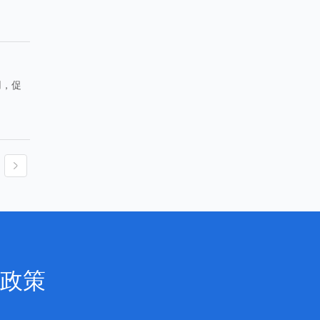
用，促
政策